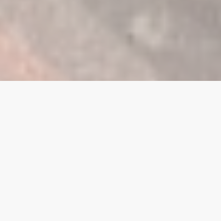
SOLAIRE THERMIQUE
Le Soleil, source d’énergie inépuisable,
gratuite
et totalement décarbonée
.